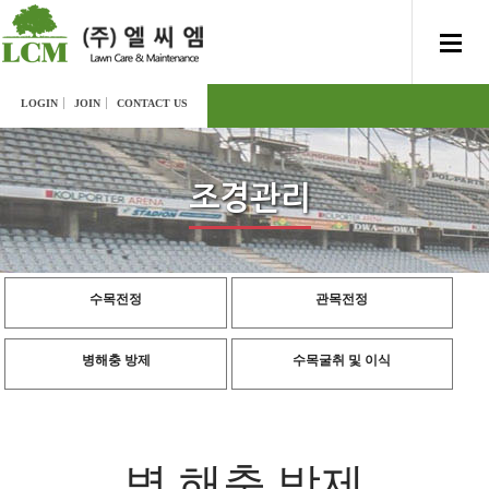
LOGIN
JOIN
CONTACT US
조경관리
수목전정
관목전정
병해충 방제
수목굴취 및 이식
병 해충 방제